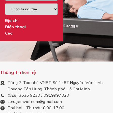
Địa chỉ
Điện thoại
Ceo
Thông tin liên hệ
Tầng 7, Toà nhà VNPT, Số 1487 Nguyễn Văn Linh,
Phường Tân Hưng, Thành phố Hồ Chí Minh
(028) 3636 9230 / 0919997020
ceragemvietnam@gmail.com
Thứ hai – Thứ sáu: 8:00-17:00