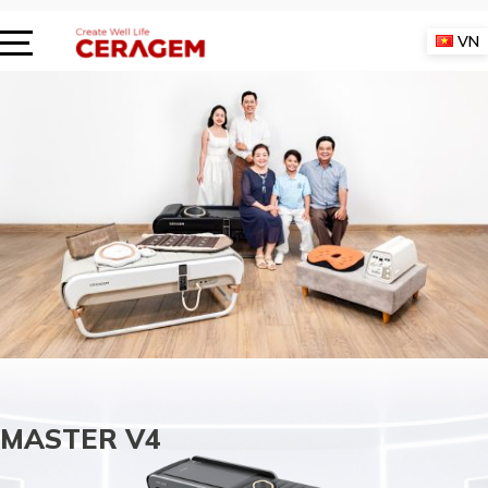
Skip
to
VN
content
CERAGEM
MASTER V4