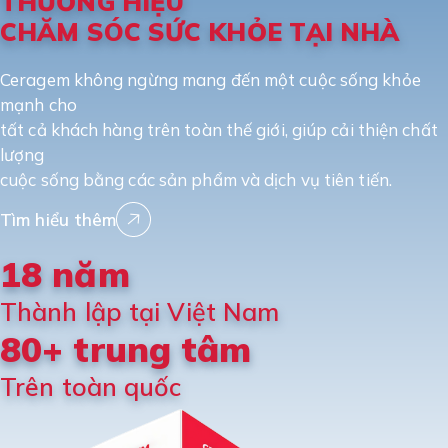
THƯƠNG HIỆU
CHĂM SÓC SỨC KHỎE TẠI NHÀ
Ceragem không ngừng mang đến một cuộc sống khỏe
mạnh cho
tất cả khách hàng trên toàn thế giới, giúp cải thiện chất
lượng
cuộc sống bằng các sản phẩm và dịch vụ tiên tiến.
Tìm hiểu thêm
18 năm
Thành lập tại Việt Nam
80+ trung tâm
Trên toàn quốc